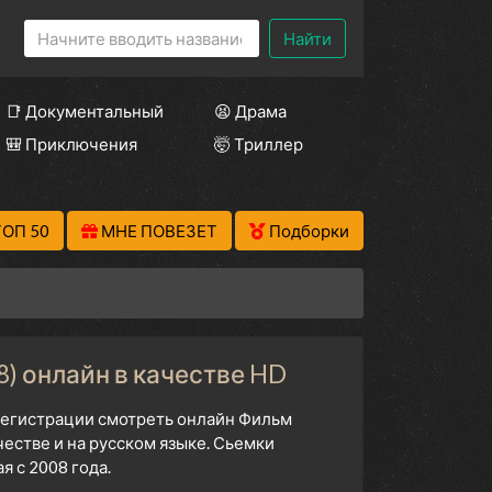
Найти
📑 Документальный
😫 Драма
🎒 Приключения
🤯 Триллер
ТОП 50
МНЕ ПОВЕЗЕТ
Подборки
) онлайн в качестве HD
 регистрации смотреть онлайн Фильм
стве и на русском языке. Сьемки
 с 2008 года.