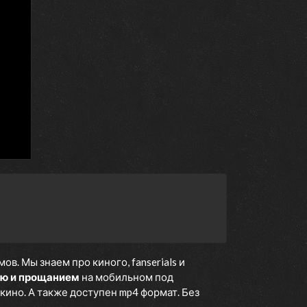
. Мы знаем про киного, fanserials и
ью и прощанием
на мобильном под
кино. А также доступен mp4 формат. Без