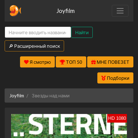
Joyfilm
Найти
🔎 Расширенный поиск
Я смотрю
ТОП 50
МНЕ ПОВЕЗЕТ
Подборки
Joyfilm
Звезды над нами
HD 1080