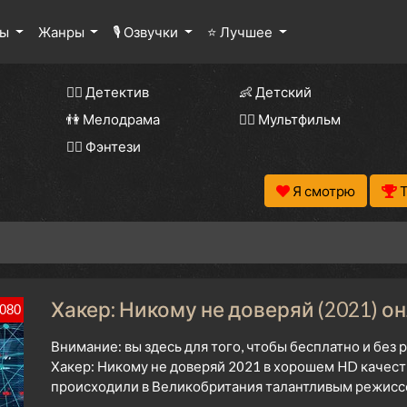
лы
Жанры
🎙 Озвучки
⭐ Лучшее
🕵️‍♂️ Детектив
👶 Детский
👫 Мелодрама
🧚‍♀️ Мультфильм
🧝‍♂️ Фэнтези
Я смотрю
Хакер: Никому не доверяй (2021) о
080
Внимание: вы здесь для того, чтобы бесплатно и без
Хакер: Никому не доверяй 2021 в хорошем HD качест
происходили в Великобритания талантливым режиссе