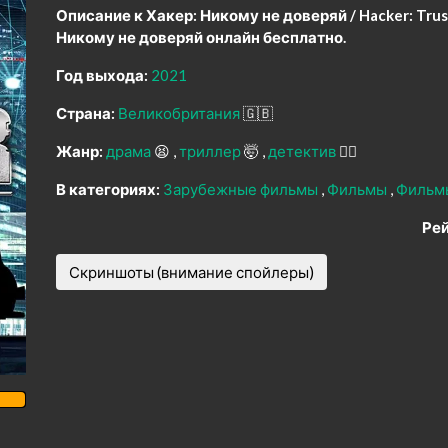
Описание к Хакер: Никому не доверяй / Hacker: Trus
Никому не доверяй онлайн бесплатно.
Год выхода:
2021
Страна:
Великобритания
🇬🇧
Жанр:
драма
😫
триллер
🤯
детектив
🕵️‍♂️
В категориях:
Зарубежные фильмы
Фильмы
Фильм
Рей
Скриншоты (внимание спойлеры)