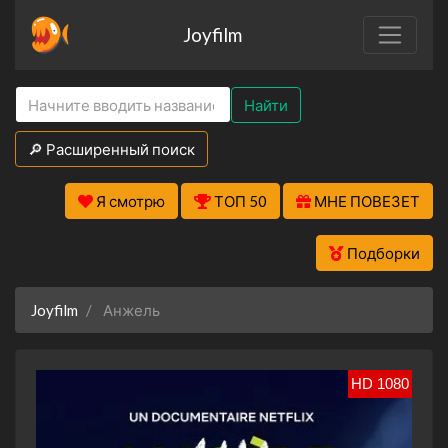
Joyfilm
Найти
🔎 Расширенный поиск
Я смотрю
ТОП 50
МНЕ ПОВЕЗЕТ
Подборки
Joyfilm
Анжель
HD 1080