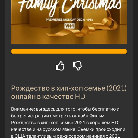
Рождество в хип-хоп семье (2021)
онлайн в качестве HD
Внимание: вы здесь для того, чтобы бесплатно и
без регистрации смотреть онлайн Фильм
Рождество в хип-хоп семье 2021 в хорошем HD
качестве и на русском языке. Сьемки происходили
в США талантливым режиссером начиная с 2021