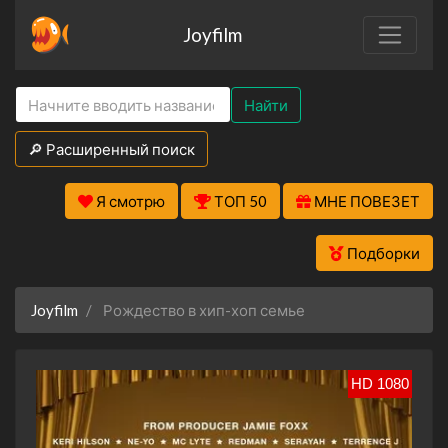
Joyfilm
Найти
🔎 Расширенный поиск
Я смотрю
ТОП 50
МНЕ ПОВЕЗЕТ
Подборки
Joyfilm
Рождество в хип-хоп семье
HD 1080