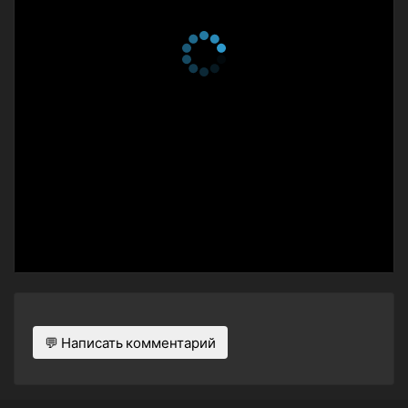
💬 Написать комментарий