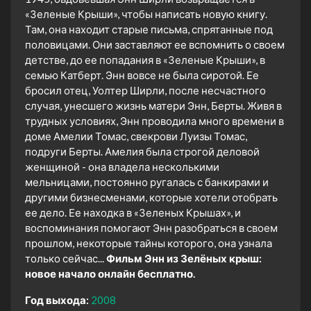
«Зеленые Крыши», чтобы написать новую книгу.
Там, она находит старые письма, спрятанные под
половицами. Они заставляют ее вспомнить о своем
детстве, до ее попадания в «Зеленые Крыши», в
семью Катберт. Энн вовсе не была сиротой. Ее
бросил отец, Уолтер Ширли, после несчастного
случая, унесшего жизнь матери Энн, Берты. Живя в
трудных условиях, Энн проводила много времени в
доме Амелии Томас, свекрови Луизы Томас,
подруги Берты. Амелия была строгой деловой
женщиной - она владела несколькими
мельницами, постоянно ругалась с банкирами и
другими бизнесменами, которые хотели отобрать
ее дело. Ее находка в «Зеленых Крышах», и
воспоминания помогают Энн разобраться в своем
прошлом, некоторые тайны которого, она узнала
только сейчас...
Фильм Энн из Зелёных крыш:
новое начало онлайн бесплатно.
Год выхода:
2008