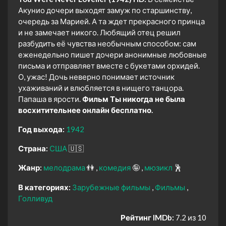
Акунио дочери выходят замуж по старшинству,
очередь за Марией. А та ждет прекрасного принца
и не замечает никого. Любящий отец решил
разбудить её чувства необычным способом: сам
еженедельно пишет дочери анонимные любовные
письма и отправляет вместе с букетами орхидей.
О, ужас! Дочь неверно понимает источник
ухаживаний и влюбляется в нищего танцора.
Папаша в ярости.
Фильм Ты никогда не была
восхитительнее онлайн бесплатно.
Год выхода:
1942
Страна:
США
🇺🇸
Жанр:
мелодрама
👫
комедия
🤪
мюзикл
🕺
В категориях:
Зарубежные фильмы
Фильмы
Голливуд
Рейтинг IMDb:
7.2 из 10