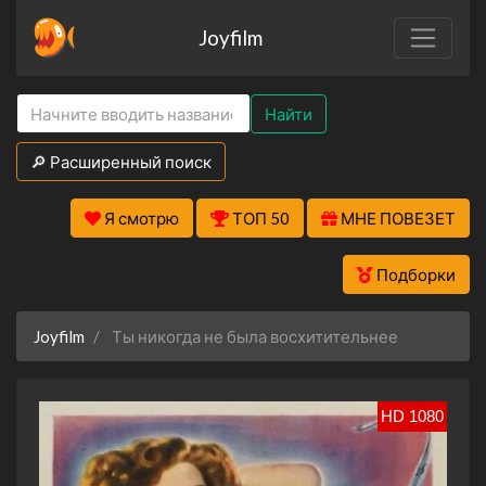
Joyfilm
Найти
🔎 Расширенный поиск
Я смотрю
ТОП 50
МНЕ ПОВЕЗЕТ
Подборки
Joyfilm
Ты никогда не была восхитительнее
HD 1080