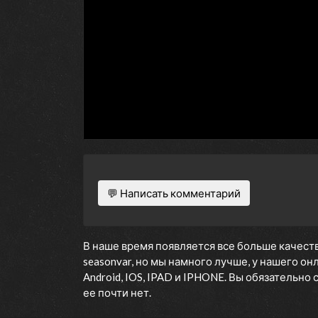
💬 Написать комментарий
В наше время появляется все больше качеств
seasonvar, но мы намного лучше, у нашего о
Android, IOS, IPAD и IPHONE. Вы обязательно
ее почти нет.