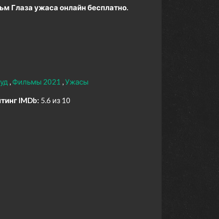
ьм Глаза ужаса онлайн бесплатно.
вуд
Фильмы 2021
Ужасы
тинг IMDb:
5.6 из 10