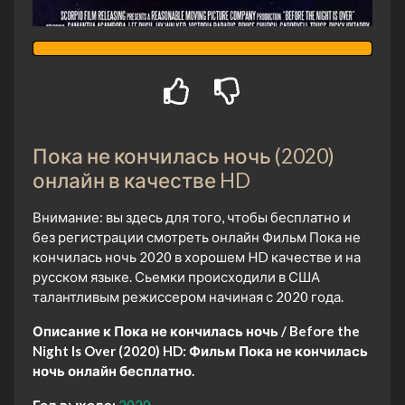
Пока не кончилась ночь (2020)
онлайн в качестве HD
Внимание: вы здесь для того, чтобы бесплатно и
без регистрации смотреть онлайн Фильм Пока не
кончилась ночь 2020 в хорошем HD качестве и на
русском языке. Сьемки происходили в США
талантливым режиссером начиная с 2020 года.
Описание к Пока не кончилась ночь / Before the
Night Is Over (2020) HD:
Фильм Пока не кончилась
ночь онлайн бесплатно.
Год выхода:
2020