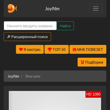
Joyfilm
Найти
🔎 Расширенный поиск
Я смотрю
ТОП 50
МНЕ ПОВЕЗЕТ
Подборки
Joyfilm
Bharaate
HD 1080