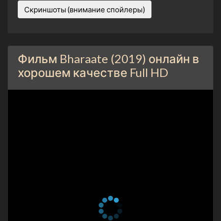
Скриншоты (внимание спойлеры)
Фильм Bharaate (2019) онлайн в
хорошем качестве Full HD