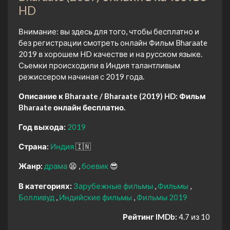
HD
Внимание: вы здесь для того, чтобы бесплатно и
без регистрации смотреть онлайн Фильм Bharaate
2019 в хорошем HD качестве и на русском языке.
Сьемки происходили в Индия талантливым
режиссером начиная с 2019 года.
Описание к Bharaate / Bharaate (2019) HD:
Фильм
Bharaate онлайн бесплатно.
Год выхода:
2019
Страна:
Индия
🇮🇳
Жанр:
драма
😫
боевик
😎
В категориях:
Зарубежные фильмы
Фильмы
Болливуд
Индийские фильмы
Фильмы 2019
Рейтинг IMDb:
4.7 из 10