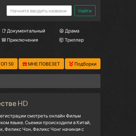
Найти
📑 Документальный
😫 Драма
🎒 Приключения
🤯 Триллер
ТОП 50
МНЕ ПОВЕЗЕТ
Подборки
естве HD
 регистрации смотреть онлайн Фильм
ком языке. Сьемки происходили в Китай,
, Феликс Чон, Феликс Чонг начиная с