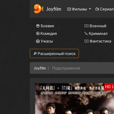
Joyfilm
🎞 Фильмы
📺 Сериа
😎 Боевик
👨‍✈️ Военный
🤪 Комедия
🔪 Криминал
😱 Ужасы
🧙‍♀️ Фантастика
🔎 Расширенный поиск
Joyfilm
Подслушанное
HD 1