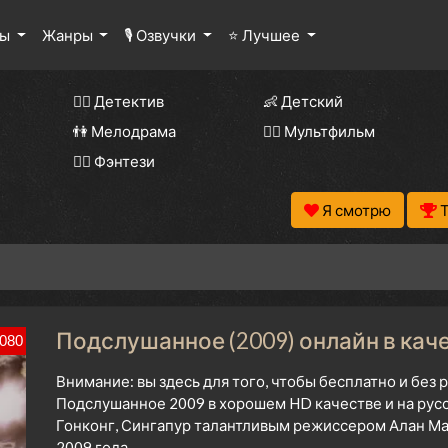
лы
Жанры
🎙 Озвучки
⭐ Лучшее
🕵️‍♂️ Детектив
👶 Детский
👫 Мелодрама
🧚‍♀️ Мультфильм
🧝‍♂️ Фэнтези
Я смотрю
Подслушанное (2009) онлайн в кач
080
Внимание: вы здесь для того, чтобы бесплатно и без
Подслушанное 2009 в хорошем HD качестве и на русс
Гонконг, Сингапур талантливым режиссером Алан Мак
2009 года.