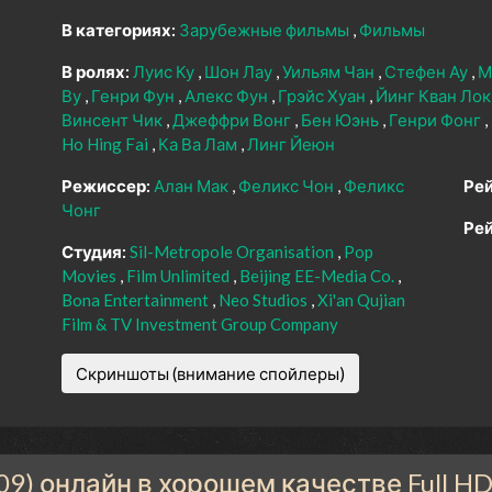
В категориях:
Зарубежные фильмы
Фильмы
В ролях:
Луис Ку
Шон Лау
Уильям Чан
Стефен Ау
М
Ву
Генри Фун
Алекс Фун
Грэйс Хуан
Йинг Кван Ло
Винсент Чик
Джеффри Вонг
Бен Юэнь
Генри Фонг
Ho Hing Fai
Ка Ва Лам
Линг Йеюн
Режиссер:
Алан Мак
Феликс Чон
Феликс
Рей
Чонг
Рей
Студия:
Sil-Metropole Organisation
Pop
Movies
Film Unlimited
Beijing EE-Media Co.
Bona Entertainment
Neo Studios
Xi'an Qujian
Film & TV Investment Group Company
Скриншоты (внимание спойлеры)
) онлайн в хорошем качестве Full H