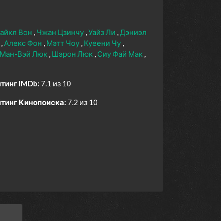
айкл Вон
Чжан Цзинчу
Уайз Ли
Дэниэл
к
Алекс Фон
Мэтт Чоу
Куеени Чу
Ман-Вэй Люк
Шэрон Люк
Сиу Фай Мак
тинг IMDb:
7.1 из 10
тинг Кинопоиска:
7.2 из 10
D