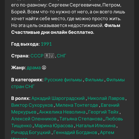
его по-разному: Сергеем Сергеевичем, Петром,
Борей. Всем что-то нужно от него, а он всего лишь
хочет найти себе место, где можно просто жить.
Но эта цель оказывается недостижимой.
Фильм
Счастливые дни онлайн бесплатно.
Год выхода:
1991
Страна:
СССР
🇷🇺
СНГ
Жанр:
драма
😫
В категориях:
Русские фильмы
Фильмы
Фильмы
стран СНГ
В ролях:
Аркадий Шароградский
Николай Лавров
Виктор Сухоруков
Милена Тонтегоде
Евгений
Меркурьев
Анжелика Неволина
Георгий Тейх
Алексей Оленников
Татьяна Степанова
Любовь
Тищенко
Марина Юрасова
Наталья Илюхина
Ричард Богуцкий
Геннадий Богданов
Артем
Исаков