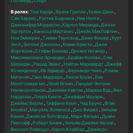
Голливуд
Спорт
В ролях:
Том Харди
Фрэнк Грилло
Кевин Данн
Сэм Харрис
Рустик Бодомов
Ник Нолти
Дженнифер Моррисон
Карлос Миранда
Джоэл
Эдгертон
Ванесса Мартинес
Джейк МакЛафлин
Ноа Эммерих
Тэмми Таунсенд
Джек Фишер
Курт
Энгл
Энтони Джонсон
Кевин Кристи
Джои
Форгиони
Стэфан Боннар
Дензел Уитакер
Максимилиано Эрнандес
Брайан Коллен
Сэм
Шеридан
Рашад Эванс
Нэйтан Марквардт
Джефф
Хочендонер
Ив Эдвардс
Фернандо Чиен
Роман
Митичян
Ганс Марреро
Лекси Коуэн
Рик
Монтгомери мл.
Noah Brown
Пануват Энтони
Нанакорнпаном
Джимми Кветик
Маркиз Вуд
Фил
Нардоззи
Лаура Кинли
Джеффри Моуэри
Джеймс Верли
Тиффани Кемп
Чад Брунс
Brian
Knoebel
Мануэль Эспиноса
Джо Фишел
Уильям
Кания
Джейсон Ботсфорд
Марк Фальво
Дуэйн
Пинтофф
Роберт Бизик
Уильям Джеймс Келли
Винсент Ривеццо
Аарон Клайбер
Джейсон