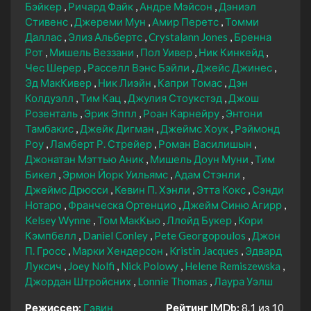
Бэйкер
Ричард Файк
Андре Мэйсон
Дэниэл
Стивенс
Джереми Мун
Амир Перетс
Томми
Даллас
Элиз Альбертс
Crystalann Jones
Бренна
Рот
Мишель Веззани
Пол Уивер
Ник Кинкейд
Чес Шерер
Расселл Вэнс Бэйли
Джейс Джинес
Эд МакКивер
Ник Лиэйн
Капри Томас
Дэн
Колдуэлл
Тим Кац
Джулия Стоукстэд
Джош
Розенталь
Эрик Эппл
Роан Карнейру
Энтони
Тамбакис
Джейк Дигман
Джеймс Хоук
Рэймонд
Роу
Ламберт Р. Стрейер
Роман Василишын
Джонатан Мэттью Аник
Мишель Доун Муни
Тим
Бикел
Эрмон Йорк Уильямс
Адам Стэнли
Джеймс Дрюсси
Кевин П. Хэнли
Этта Кокс
Сэнди
Нотаро
Франческа Ортенцио
Джейм Синю Агирр
Kelsey Wynne
Том МакКью
Ллойд Букер
Кори
Кэмпбелл
Daniel Conley
Pete Georgopoulos
Джон
П. Гросс
Марки Хендерсон
Kristin Jacques
Эдвард
Луксич
Joey Nolfi
Nick Polowy
Helene Remiszewska
Джордан Штройсних
Lonnie Thomas
Лаура Уэлш
Режиссер:
Гэвин
Рейтинг IMDb:
8.1 из 10