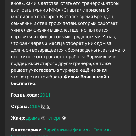
вновь, как и в детстве, стать его тренером, чтобы
выиграть турнир MMA «Спарта» с призом в 5
миллионов долларов. В это же время Брендан,
семьянин и отец троих детей, который работает
учителем физики в школе, тщетно пытается
справиться с финансовыми трудностями. Узнав,
что банк через 3 месяца отберёт у них дом за
долги, он возвращается к боям за деньги, из-за чего
его в итоге отстраняют от работы. Заручившись
поддержкой старого друга-тренера, он тоже
решает участвовать в турнире, ещё не зная,
что встретит там брата.
Фильм Воин онлайн
бесплатно.
Год выхода:
2011
Страна:
США
🇺🇸
Жанр:
драма
😫
спорт
⚽
В категориях:
Зарубежные фильмы
Фильмы