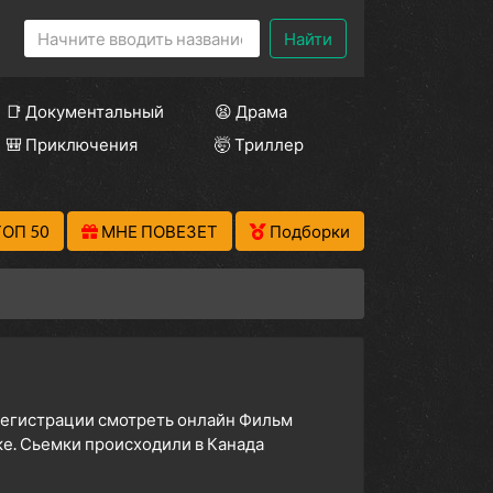
Найти
📑 Документальный
😫 Драма
🎒 Приключения
🤯 Триллер
ТОП 50
МНЕ ПОВЕЗЕТ
Подборки
 регистрации смотреть онлайн Фильм
ке. Сьемки происходили в Канада