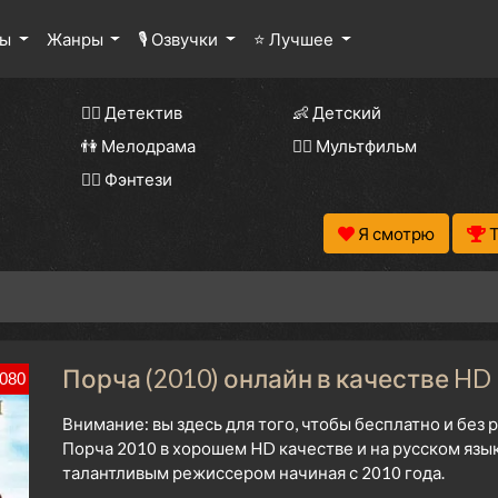
лы
Жанры
🎙 Озвучки
⭐ Лучшее
🕵️‍♂️ Детектив
👶 Детский
👫 Мелодрама
🧚‍♀️ Мультфильм
🧝‍♂️ Фэнтези
Я смотрю
Порча (2010) онлайн в качестве HD
080
Внимание: вы здесь для того, чтобы бесплатно и без
Порча 2010 в хорошем HD качестве и на русском язы
талантливым режиссером начиная с 2010 года.