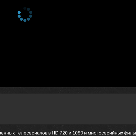
енных телесериалов в HD 720 и 1080 и многосерийных фильмов