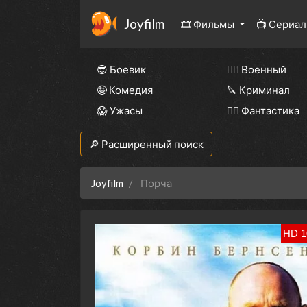
Joyfilm
🎞 Фильмы
📺 Сериа
😎 Боевик
👨‍✈️ Военный
🤪 Комедия
🔪 Криминал
😱 Ужасы
🧙‍♀️ Фантастика
🔎 Расширенный поиск
Joyfilm
Порча
HD 1