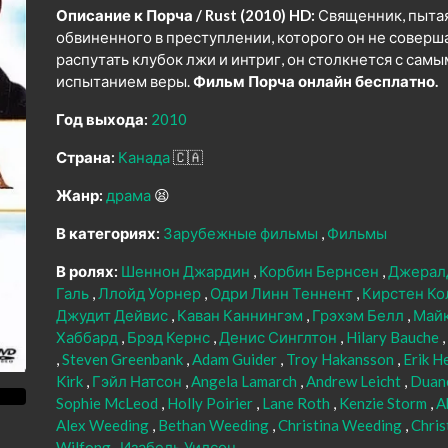
Описание к Порча / Rust (2010) HD:
Священник, пытая
обвиненного в преступлении, которого он не соверша
распутать клубок лжи и интриг, он столкнется с сам
испытанием веры.
Фильм Порча онлайн бесплатно.
Год выхода:
2010
Страна:
Канада
🇨🇦
Жанр:
драма
😫
В категориях:
Зарубежные фильмы
Фильмы
В ролях:
Шеннон Джардин
Корбин Бернсен
Джерал
Галь
Ллойд Уорнер
Одри Линн Теннент
Кирстен Ко
Джудит Дейвис
Каван Каннингэм
Грэхэм Белл
Майк
Хаббард
Брэд Кернс
Денис Синглтон
Hilary Bauche
Steven Greenbank
Adam Guider
Troy Hakansson
Erik H
Kirk
Гэйл Натсон
Angela Lamarch
Andrew Leicht
Duane
Sophie McLeod
Holly Poirier
Lane Roth
Kenzie Storm
A
Alex Weeding
Bethan Weeding
Christina Weeding
Chri
Wilfong
Изабель Уилсон