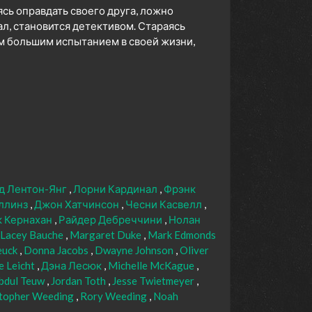
сь оправдать своего друга, ложно
л, становится детективом. Стараясь
ым большим испытанием в своей жизни,
д Лентон-Янг
Лорни Кардинал
Фрэнк
ллинз
Джон Хатчинсон
Чесни Касвелл
 Кернахан
Райдер Дебреччини
Нолан
Lacey Bauche
Margaret Duke
Mark Edmonds
euck
Donna Jacobs
Dwayne Johnson
Oliver
 Leicht
Дэна Лесюк
Michelle McKague
bdul Teuw
Jordan Toth
Jesse Twietmeyer
stopher Weeding
Rory Weeding
Noah