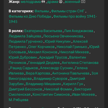
Жанр:
мелодрама
👫
драма
😫
военный
👨‍✈️
В категориях:
Фильмы
Фильмы стран СНГ
Фильмы ко Дню Победы
Фильмы про войну 1941-
1945
В ролях:
Екатерина Васильева
Лия Ахеджакова
Людмила Зайцева
Люсьена Овчинникова
Людмила Гурченко
Юрий Никулин
Алексей
Петренко
Олег Корчиков
Николай Гринько
Юрий
Соловьев
Михаил Кононов
Николай Михеев
Юрий Дубровин
Аркадий Трусов
Валентин
Печников
Геннадий Дюдяев
Ангелина Степанова
Рашид Садыков
Александр Суснин
Гелена
Ивлиева
Вера Карпова
Антонина Павлычева
Зоя
Виноградова
Владимир Суворов
Дмитрий
Зарубин
Владимир Мишанин
Кирилл Гун
Дмитрий Бессонов
Николай Фомин
Виктория
Смоленская
Константин Симонов
Иван Мокеев
М. Рябцева