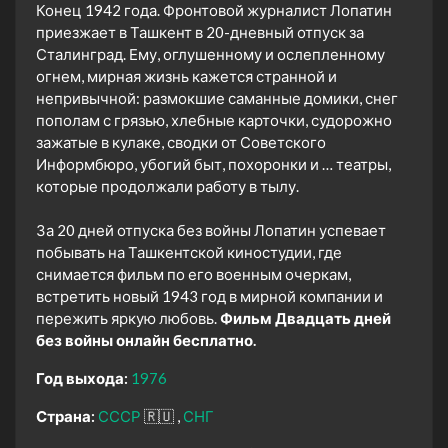
Конец 1942 года. Фронтовой журналист Лопатин
приезжает в Ташкент в 20-дневный отпуск за
Сталинград. Ему, оглушенному и ослепленному
огнем, мирная жизнь кажется странной и
непривычной: размокшие саманные домики, снег
пополам с грязью, хлебные карточки, судорожно
зажатые в кулаке, сводки от Советского
Информбюро, убогий быт, похоронки и … театры,
которые продолжали работу в тылу.
За 20 дней отпуска без войны Лопатин успевает
побывать на Ташкентской киностудии, где
снимается фильм по его военным очеркам,
встретить новый 1943 год в мирной компании и
пережить яркую любовь.
Фильм Двадцать дней
без войны онлайн бесплатно.
Год выхода:
1976
Страна:
СССР
🇷🇺
СНГ