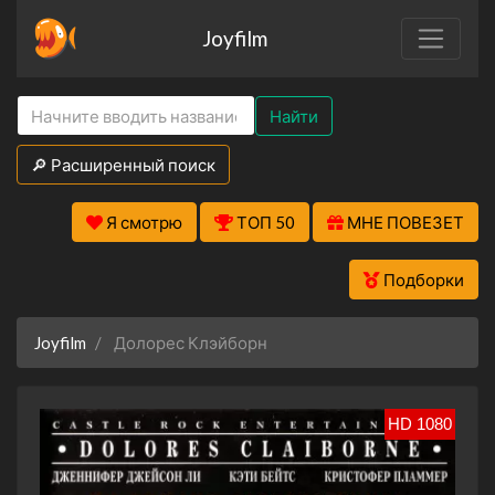
Joyfilm
Найти
🔎 Расширенный поиск
Я смотрю
ТОП 50
МНЕ ПОВЕЗЕТ
Подборки
Joyfilm
Долорес Клэйборн
HD 1080