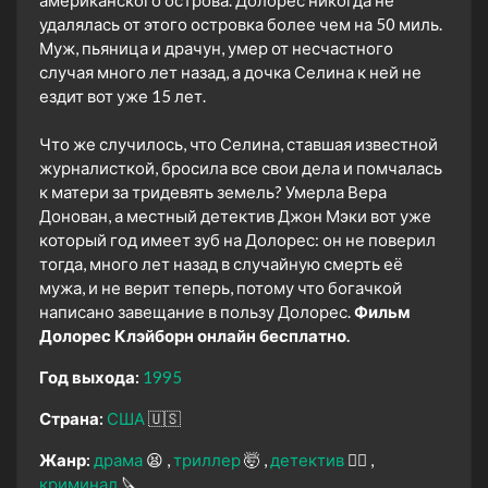
американского острова. Долорес никогда не
удалялась от этого островка более чем на 50 миль.
Муж, пьяница и драчун, умер от несчастного
случая много лет назад, а дочка Селина к ней не
ездит вот уже 15 лет.
Что же случилось, что Селина, ставшая известной
журналисткой, бросила все свои дела и помчалась
к матери за тридевять земель? Умерла Вера
Донован, а местный детектив Джон Мэки вот уже
который год имеет зуб на Долорес: он не поверил
тогда, много лет назад в случайную смерть её
мужа, и не верит теперь, потому что богачкой
написано завещание в пользу Долорес.
Фильм
Долорес Клэйборн онлайн бесплатно.
Год выхода:
1995
Страна:
США
🇺🇸
Жанр:
драма
😫
триллер
🤯
детектив
🕵️‍♂️
криминал
🔪