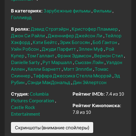
В категориях:
Зарубежные фильмы
Фильмы
Голливуд
В ролях:
Дэвид Стрэтэйрн
Кристофер Пламмер
Джон Си Райли
Дженнифер Джейсон Ли
Тейлор
Хэкфорд
Кэти Бейтс
Эрик Богосян
Боб Гантон
Уэйн Робсон
Джуди Парфитт
Эллен Муф
Рой
Купер
Том Галлант
Фрэнк Эдамсон
Вернон Стил
Danielle Sarty
Рут Маршалл
Сьюзэн Лэйн
Уэлдон
Аллен
Келли Барнетт
Мэтт Эпплби
Томас
Скиннер
Таффара Джессика Стелла Мюррэй
Эд
Рубин
Сэнди МакДональд
Дин Эйлертсон
Студия:
Columbia
Рейтинг IMDb:
7.4 из 10
Pictures Corporation
Рейтинг Кинопоиска:
Castle Rock
7.8 из 10
Entertainment
Скриншоты (внимание спойлеры)