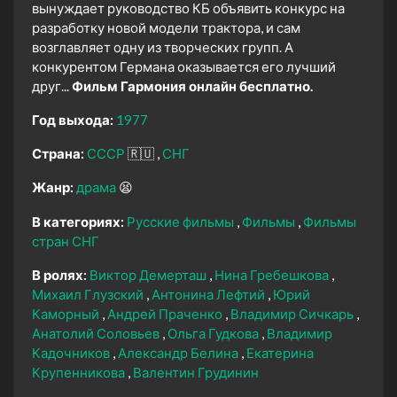
вынуждает руководство КБ объявить конкурс на
разработку новой модели трактора, и сам
возглавляет одну из творческих групп. А
конкурентом Германа оказывается его лучший
друг...
Фильм Гармония онлайн бесплатно.
Год выхода:
1977
Страна:
СССР
🇷🇺
СНГ
Жанр:
драма
😫
В категориях:
Русские фильмы
Фильмы
Фильмы
стран СНГ
В ролях:
Виктор Демерташ
Нина Гребешкова
Михаил Глузский
Антонина Лефтий
Юрий
Каморный
Андрей Праченко
Владимир Сичкарь
Анатолий Соловьев
Ольга Гудкова
Владимир
Кадочников
Александр Белина
Екатерина
Крупенникова
Валентин Грудинин