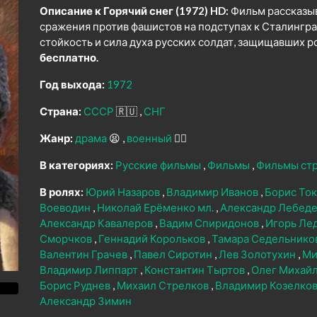
Описание к Горячий снег (1972) HD:
Фильм рассказыв
сражения против фашистов на подступах к Сталингра
стойкость и сила духа русских солдат, защищавших 
бесплатно.
Год выхода:
1972
Страна:
СССР
🇷🇺
СНГ
Жанр:
драма
😫
военный
👨‍✈️
В категориях:
Русские фильмы
Фильмы
Фильмы ст
В ролях:
Юрий Назаров
Владимир Иванов
Борис То
Воеводин
Николай Ерёменко мл.
Александр Лебед
Александр Кавалеров
Вадим Спиридонов
Игорь Ле
Сморчков
Геннадий Корольков
Тамара Седельнико
Валентин Грачев
Павел Сиротин
Лев Золотухин
Ми
Владимир Липпарт
Константин Тыртов
Олег Михай
Борис Руднев
Михаил Стрелков
Владимир Козелко
Александр Зимин