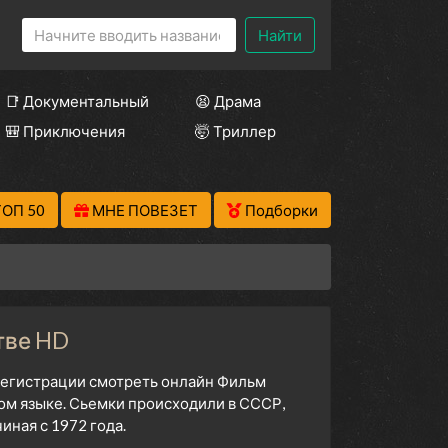
Найти
📑 Документальный
😫 Драма
🎒 Приключения
🤯 Триллер
ТОП 50
МНЕ ПОВЕЗЕТ
Подборки
тве HD
 регистрации смотреть онлайн Фильм
ком языке. Сьемки происходили в СССР,
ная с 1972 года.