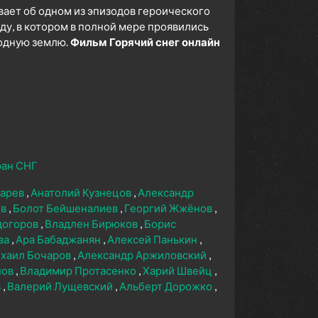
ает об одном из эпизодов героического
ду, в котором в полной мере проявились
родную землю.
Фильм Горячий снег онлайн
ран СНГ
карев
Анатолий Кузнецов
Александр
ев
Болот Бейшеналиев
Георгий Жжёнов
догоров
Владлен Бирюков
Борис
ва
Ара Бабаджанян
Алексей Панькин
хаил Бочаров
Александр Аржиловский
лов
Владимир Протасенко
Харий Швейц
в
Валерий Лущевский
Альберт Дорожко