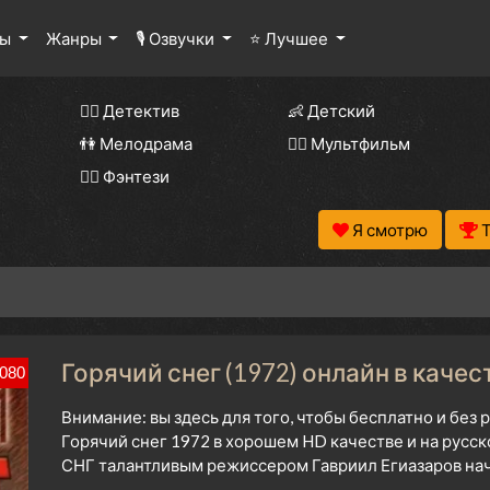
лы
Жанры
🎙 Озвучки
⭐ Лучшее
🕵️‍♂️ Детектив
👶 Детский
👫 Мелодрама
🧚‍♀️ Мультфильм
🧝‍♂️ Фэнтези
Я смотрю
Горячий снег (1972) онлайн в качес
080
Внимание: вы здесь для того, чтобы бесплатно и без
Горячий снег 1972 в хорошем HD качестве и на русс
СНГ талантливым режиссером Гавриил Егиазаров начи