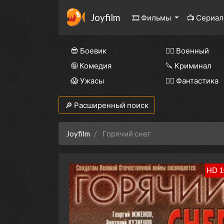
Joyfilm
🎞 Фильмы
📺 Сериа
😎 Боевик
👨‍✈️ Военный
🤪 Комедия
🔪 Криминал
😱 Ужасы
🧙‍♀️ Фантастика
🔎 Расширенный поиск
Joyfilm
Горячий снег
HD 1