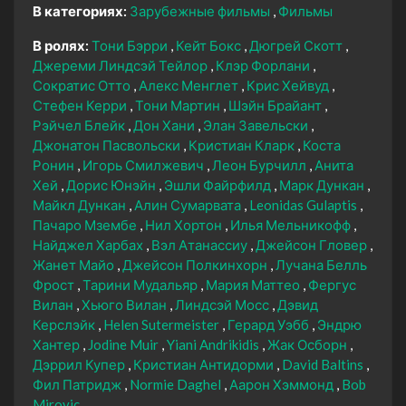
В категориях:
Зарубежные фильмы
Фильмы
В ролях:
Тони Бэрри
Кейт Бокс
Дюгрей Скотт
Джереми Линдсэй Тейлор
Клэр Форлани
Сократис Отто
Алекс Менглет
Крис Хейвуд
Стефен Керри
Тони Мартин
Шэйн Брайант
Рэйчел Блейк
Дон Хани
Элан Завельски
Джонатон Пасвольски
Кристиан Кларк
Коста
Ронин
Игорь Смилжевич
Леон Бурчилл
Анита
Хей
Дорис Юнэйн
Эшли Файрфилд
Марк Дункан
Майкл Дункан
Алин Сумарвата
Leonidas Gulaptis
Пачаро Мзембе
Нил Хортон
Илья Мельникофф
Найджел Харбах
Вэл Атанассиу
Джейсон Гловер
Жанет Майо
Джейсон Полкинхорн
Лучана Белль
Фрост
Тарини Мудальяр
Мария Маттео
Фергус
Вилан
Хьюго Вилан
Линдсэй Мосс
Дэвид
Керслэйк
Helen Sutermeister
Герард Уэбб
Эндрю
Хантер
Jodine Muir
Yiani Andrikidis
Жак Осборн
Дэррил Купер
Кристиан Антидорми
David Baltins
Фил Патридж
Normie Daghel
Аарон Хэммонд
Bob
Mirovic