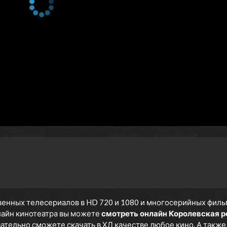
енных телесериалов в HD 720 и 1080 и многосерийных фильмов
нлайн кинотеатра вы можете
смотреть онлайн Королевская р
язательно сможете скачать в ХД качестве любое кино. А такж