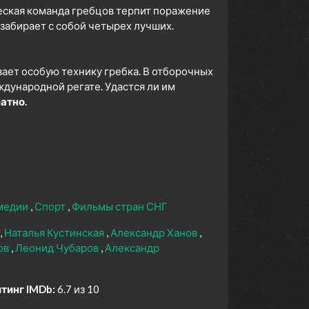
ская команда гребцов терпит поражение
 забирает с собой четырех лучших.
вает особую технику гребка. В отборочных
ждународной регате. Удастся ли им
атно.
омедии
Спорт
Фильмы стран СНГ
Наталья Кустинская
Александр Ханов
ов
Леонид Чубаров
Александр
тинг IMDb:
6.7 из 10