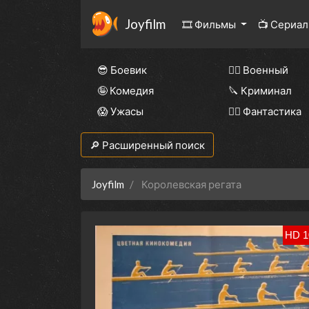
Joyfilm
🎞 Фильмы
📺 Сериа
😎 Боевик
👨‍✈️ Военный
🤪 Комедия
🔪 Криминал
😱 Ужасы
🧙‍♀️ Фантастика
🔎 Расширенный поиск
Joyfilm
Королевская регата
HD 1