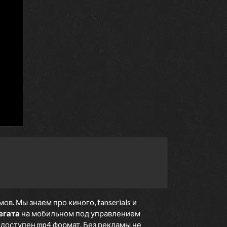
. Мы знаем про киного, fanserials и
егата
на мобильном под управлением
е доступен mp4 формат. Без рекламы не