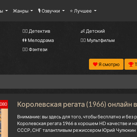
лы
Жанры
🎙 Озвучки
⭐ Лучшее
🕵️‍♂️ Детектив
👶 Детский
👫 Мелодрама
🧚‍♀️ Мультфильм
🧝‍♂️ Фэнтези
Я смотрю
Королевская регата (1966) онлайн 
080
Внимание: вы здесь для того, чтобы бесплатно и без
Королевская регата 1966 в хорошем HD качестве и н
СССР, СНГ талантливым режиссером Юрий Чулюкин н