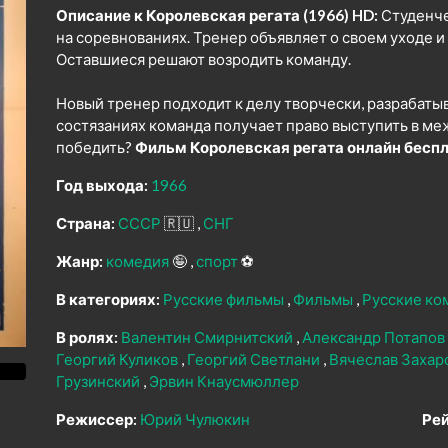
Описание к Королевская регата (1966) HD:
Студенче
на соревнованиях. Тренер объявляет о своем уходе и
Оставшиеся решают возродить команду.
Новый тренер подходит к делу творчески, разрабаты
состязаниях команда получает право выступить в ме
победить?
Фильм Королевская регата онлайн беспл
Год выхода:
1966
Страна:
СССР
🇷🇺
СНГ
Жанр:
комедия
🤪
спорт
⚽
В категориях:
Русские фильмы
Фильмы
Русские к
В ролях:
Валентин Смирнитский
Александр Потапов
Георгий Куликов
Георгий Светлани
Вячеслав Захар
Грузинский
Эрвин Кнаусмюллер
Режиссер:
Юрий Чулюкин
Рей