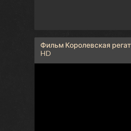
Фильм Королевская регата
HD