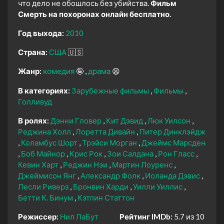
что дело не обошлось без убийства.
Фильм
Смерть на похоронах онлайн бесплатно.
Год выхода:
2010
Страна:
США
🇺🇸
Жанр:
комедия
🤪
драма
😫
В категориях:
Зарубежные фильмы
Фильмы
Голливуд
В ролях:
Дэнни Гловер
Кит Дэвид
Люк Уилсон
Реджина Холл
Лоретта Дивайн
Питер Динклэйдж
Коламбус Шорт
Трэйси Морган
Джеймс Марсден
Боб Майнор
Крис Рок
Зои Салдана
Рон Гласс
Кевин Харт
Реджин Нэи
Мартин Лоуренс
Джеймисон Янг
Александр Фолк
Иоланда Дэвис
Лесли Риверз
Бронвин Харди
Уилли Уиллис
Бетти К. Бинум
Кэтлин Статтон
Режиссер:
Нил ЛаБут
Рейтинг IMDb:
5.7 из 10