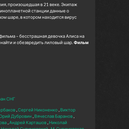
ия, произошедшая в 21 веке. Экипаж
 инопланетной станции данные о
ом шаре, в котором находится вирус
 фильма – бесстрашная девочка Алиса на
 найти и обезвредить лиловый шар.
Фильм
ран СНГ
ербаков
Сергей Никоненко
Виктор
Юрий Дубровин
Вячеслав Баранов
ова
Андрей Карташов
Николай
Николай Сулимовский
М. Сулимовская