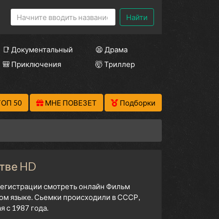
Найти
📑 Документальный
😫 Драма
🎒 Приключения
🤯 Триллер
ТОП 50
МНЕ ПОВЕЗЕТ
Подборки
стве HD
 регистрации смотреть онлайн Фильм
ом языке. Сьемки происходили в СССР,
 с 1987 года.