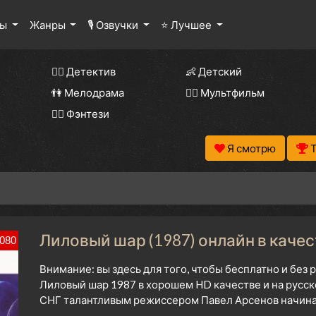
лы
Жанры
🎙 Озвучки
⭐ Лучшее
🕵️‍♂️ Детектив
👶 Детский
👫 Мелодрама
🧚‍♀️ Мультфильм
🧝‍♂️ Фэнтези
Я смотрю
Лиловый шар (1987) онлайн в каче
080
Внимание: вы здесь для того, чтобы бесплатно и без
Лиловый шар 1987 в хорошем HD качестве и на русск
СНГ талантливым режиссером Павел Арсенов начиная