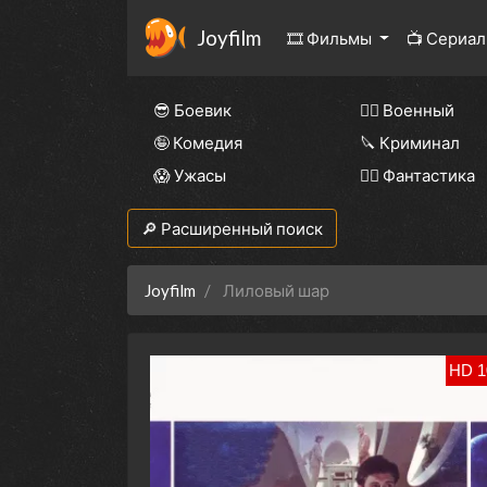
Joyfilm
🎞 Фильмы
📺 Сериа
😎 Боевик
👨‍✈️ Военный
🤪 Комедия
🔪 Криминал
😱 Ужасы
🧙‍♀️ Фантастика
🔎 Расширенный поиск
Joyfilm
Лиловый шар
HD 1