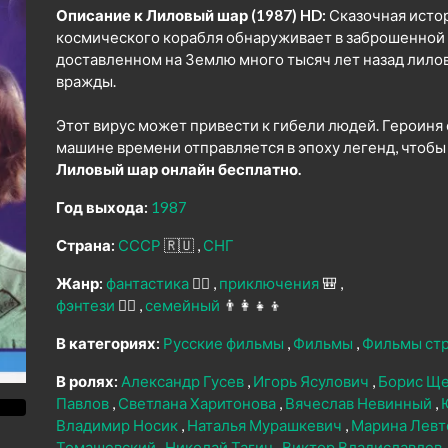
Описание к Лиловый шар (1987) HD:
Сказочная истор
космического корабля обнаруживает в заброшенной
доставленном на Землю много тысяч лет назад лилов
вражды.
Этот вирус может привести к гибели людей. Героиня
машине времени отправляется в эпоху легенд, чтобы
Лиловый шар онлайн бесплатно.
Год выхода:
1987
Страна:
СССР
🇷🇺
СНГ
Жанр:
фантастика
🧙‍♀️
приключения
🎒
фэнтези
🧝‍♂️
семейный
👨‍👩‍👧‍👦
В категориях:
Русские фильмы
Фильмы
Фильмы ст
В ролях:
Александр Гусев
Игорь Ясулович
Борис Щ
Павлов
Светлана Харитонова
Вячеслав Невинный
Владимир Носик
Наталья Мурашкевич
Марина Левт
Томашевский
Николай Тагин
Виктор Владиславлев