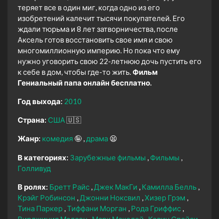
теряет все в один миг, когда одно из его
изобретений калечит тысячи покупателей. Его
ждали тюрьма и 8 лет затворничества, после
Аксель готов восстановить свое имя и свою
многомиллионную империю. Но пока что ему
нужно уговорить свою 22-летнюю дочь пустить его
к себе в дом, чтобы где-то жить.
Фильм
Гениальный папа онлайн бесплатно.
Год выхода:
2010
Страна:
США
🇺🇸
Жанр:
комедия
🤪
драма
😫
В категориях:
Зарубежные фильмы
Фильмы
Голливуд
В ролях:
Бретт Райс
Джек МакГи
Камилла Белль
Крэйг Робинсон
Джонни Ноксвил
Хизер Грэм
Тина Паркер
Тиффани Морган
Рода Гриффис
Вирджиния Мэдсен
Марк Маколей
Кевин Спейси