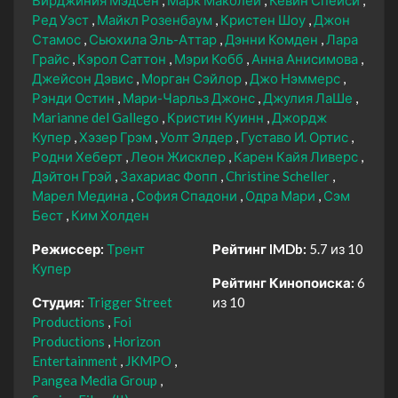
Ред Уэст
Майкл Розенбаум
Кристен Шоу
Джон
Стамос
Сьюхила Эль-Аттар
Дэнни Комден
Лара
Грайс
Кэрол Саттон
Мэри Кобб
Анна Анисимова
Джейсон Дэвис
Морган Сэйлор
Джо Нэммерс
Рэнди Остин
Мари-Чарльз Джонс
Джулия ЛаШе
Marianne del Gallego
Кристин Куинн
Джордж
Купер
Хэзер Грэм
Уолт Элдер
Густаво И. Ортис
Родни Хеберт
Леон Жисклер
Карен Кайя Ливерс
Дэйтон Грэй
Захариас Фопп
Christine Scheller
Марел Медина
София Спадони
Одра Мари
Сэм
Бест
Ким Холден
Режиссер:
Трент
Рейтинг IMDb:
5.7 из 10
Купер
Рейтинг Кинопоиска:
6
Студия:
Trigger Street
из 10
Productions
Foi
Productions
Horizon
Entertainment
JKMPO
Pangea Media Group