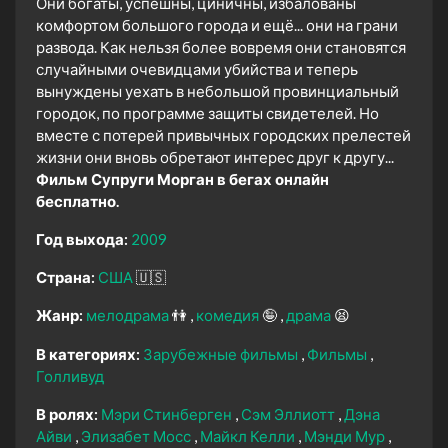
Они богаты, успешны, циничны, избалованы
комфортом большого города и ещё... они на грани
развода. Как нельзя более вовремя они становятся
случайными очевидцами убийства и теперь
вынуждены уехать в небольшой провинциальный
городок, по программе защиты свидетелей. Но
вместе с потерей привычных городских прелестей
жизни они вновь обретают интерес друг к другу...
Фильм Супруги Морган в бегах онлайн
бесплатно.
Год выхода:
2009
Страна:
США
🇺🇸
Жанр:
мелодрама
👫
комедия
🤪
драма
😫
В категориях:
Зарубежные фильмы
Фильмы
Голливуд
В ролях:
Мэри Стинберген
Сэм Эллиотт
Дэна
Айви
Элизабет Мосс
Майкл Келли
Мэнди Мур