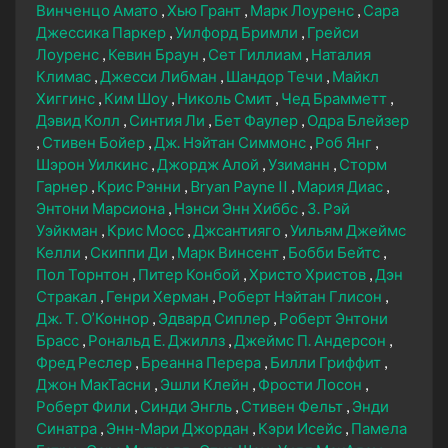
Винченцо Амато
Хью Грант
Марк Лоуренс
Сара
Джессика Паркер
Уилфорд Бримли
Грейси
Лоуренс
Кевин Браун
Сет Гиллиам
Наталия
Климас
Джесси Либман
Шандор Течи
Майкл
Хиггинс
Ким Шоу
Николь Смит
Чед Брамметт
Дэвид Колл
Синтия Ли
Бет Фаулер
Одра Блейзер
Стивен Бойер
Дж. Нэйтан Симмонс
Роб Янг
Шэрон Уилкинс
Джордж Алой
Узиманн
Сторм
Гарнер
Крис Рэнни
Bryan Payne II
Мария Диас
Энтони Марсиона
Нэнси Энн Хиббс
З. Рэй
Уэйкман
Крис Мосс
Джсантияго
Уильям Джеймс
Келли
Скиппи Ди
Марк Винсент
Бобби Бейтс
Пол Торнтон
Питер Конбой
Христо Христов
Дэн
Стракал
Генри Херман
Роберт Нэйтан Глисон
Дж. Т. О’Коннор
Эдвард Сиплер
Роберт Энтони
Брасс
Рональд Е. Джиллз
Джеймс П. Андерсон
Фред Реслер
Бреанна Перера
Билли Гриффит
Джон МакТасни
Эшли Клейн
Фрости Лосон
Роберт Фили
Синди Энгль
Стивен Фельт
Энди
Синатра
Энн-Мари Джордан
Кэри Исейс
Памела