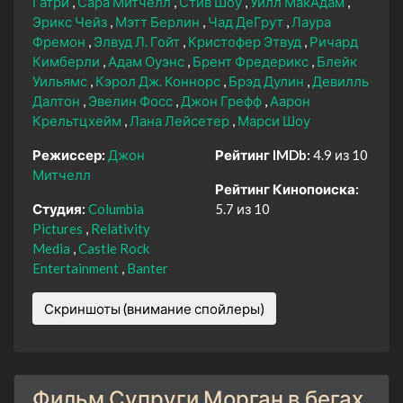
Гатри
Сара Митчелл
Стив Шоу
Уилл МакАдам
Эрикс Чейз
Мэтт Берлин
Чад ДеГрут
Лаура
Фремон
Элвуд Л. Гойт
Кристофер Этвуд
Ричард
Кимберли
Адам Оуэнс
Брент Фредерикс
Блейк
Уильямс
Кэрол Дж. Коннорс
Брэд Дулин
Девилль
Далтон
Эвелин Фосс
Джон Грефф
Аарон
Крельтцхейм
Лана Лейсетер
Марси Шоу
Режиссер:
Джон
Рейтинг IMDb:
4.9 из 10
Митчелл
Рейтинг Кинопоиска:
Студия:
Columbia
5.7 из 10
Pictures
Relativity
Media
Castle Rock
Entertainment
Banter
Скриншоты (внимание спойлеры)
Фильм Супруги Морган в бегах