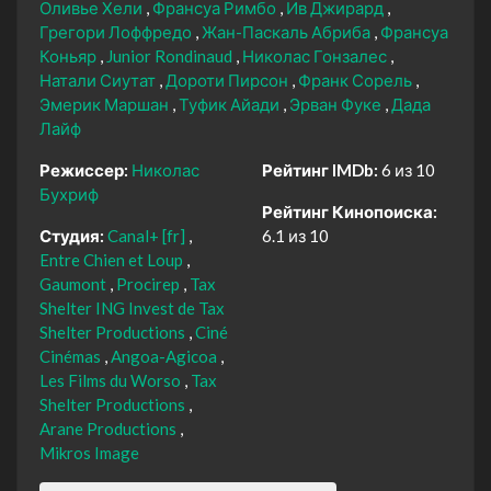
Оливье Хели
Франсуа Римбо
Ив Джирард
Грегори Лоффредо
Жан-Паскаль Абриба
Франсуа
Коньяр
Junior Rondinaud
Николас Гонзалес
Натали Сиутат
Дороти Пирсон
Франк Сорель
Эмерик Маршан
Туфик Айади
Эрван Фуке
Дада
Лайф
Режиссер:
Николас
Рейтинг IMDb:
6 из 10
Бухриф
Рейтинг Кинопоиска:
Студия:
Canal+ [fr]
6.1 из 10
Entre Chien et Loup
Gaumont
Procirep
Tax
Shelter ING Invest de Tax
Shelter Productions
Ciné
Cinémas
Angoa-Agicoa
Les Films du Worso
Tax
Shelter Productions
Arane Productions
Mikros Image