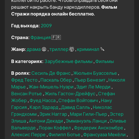
коллегой по работе. Чтобы оправдать себя они
решают накрыть банду наркодиллеров.
Фильм
Стражи порядка онлайн бесплатно.
Год выхода:
2009
Страна:
Франция
🇫🇷
Жанр:
драма
😫
триллер
🤯
криминал
🔪
В категориях:
Зарубежные фильмы
Фильмы
В ролях:
Сесиль Де Франс
Жюльен Буасселье
Фред Тесто
Паскаль Обер
Пьер Бенезит
Николя
Марье
Жан-Мишель Нуари
Эдит Ле Мерди
Венсан Ротье
Жиль Гастон-Дрейфус
Стефан
Жобер
Фуед Насса
Стефан Войтович
Нану
Гарсия
Карл Эдрард
Давид Салль
Николас
Грэндхомм
Эрик Наггар
Мари Гили-Пьер
Эстер
Элиша
Антони Декади
Эммануэль Ланци
Оливье
Вальверде
Лоран Коффел
Фредерик Анскомбре
Алексис Перре
Филипп Ботье
Франсуаза Мекёли