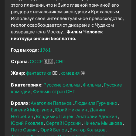
этого племени, что и было главной причиной его
раздора с начальником экспедиции Крохалевым.
Используя свое интеллектуальное превосходство,
геолог освобождается от дикарей и с Чудаком
возвращается в Москву...
Фильм Человек
ниоткуда онлайн бесплатно.
Год выхода:
1961
Страна:
СССР
🇷🇺
СНГ
Жанр:
фантастика
🧙‍♀️
комедия
🤪
В категориях:
Русские фильмы
Фильмы
Русские
комедии
Фильмы стран СНГ
В ролях:
Анатолий Папанов
Людмила Гурченко
Евгений Моргунов
Юрий Никулин
Даниил
Нетребин
Владимир Пицек
Анатолий Адоскин
Юрий Яковлев
Сергей Юрский
Нинель Мышкова
Петр Савин
Юрий Белов
Виктор Кольцов