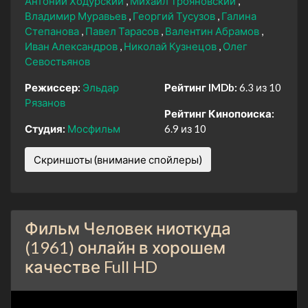
Антоний Ходурский
Михаил Трояновский
Владимир Муравьев
Георгий Тусузов
Галина
Степанова
Павел Тарасов
Валентин Абрамов
Иван Александров
Николай Кузнецов
Олег
Севостьянов
Режиссер:
Эльдар
Рейтинг IMDb:
6.3 из 10
Рязанов
Рейтинг Кинопоиска:
Студия:
Мосфильм
6.9 из 10
Скриншоты (внимание спойлеры)
Фильм Человек ниоткуда
(1961) онлайн в хорошем
качестве Full HD