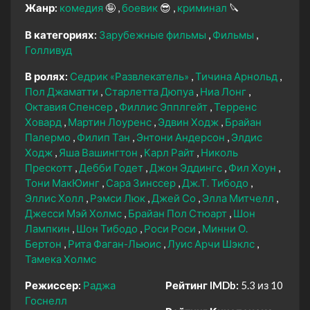
Жанр:
комедия
🤪
боевик
😎
криминал
🔪
В категориях:
Зарубежные фильмы
Фильмы
Голливуд
В ролях:
Седрик «Развлекатель»
Тичина Арнольд
Пол Джаматти
Старлетта Дюпуа
Ниа Лонг
Октавия Спенсер
Филлис Эпплгейт
Терренс
Ховард
Мартин Лоуренс
Эдвин Ходж
Брайан
Палермо
Филип Тан
Энтони Андерсон
Элдис
Ходж
Яша Вашингтон
Карл Райт
Николь
Прескотт
Дебби Годет
Джон Эддингс
Фил Хоун
Тони МакЮинг
Сара Зинссер
Дж.Т. Тибодо
Эллис Холл
Рэмси Люк
Джей Со
Элла Митчелл
Джесси Мэй Холмс
Брайан Пол Стюарт
Шон
Лампкин
Шон Тибодо
Роси Роси
Минни О.
Бертон
Рита Фаган-Льюис
Луис Арчи Шэклс
Тамека Холмс
Режиссер:
Раджа
Рейтинг IMDb:
5.3 из 10
Госнелл