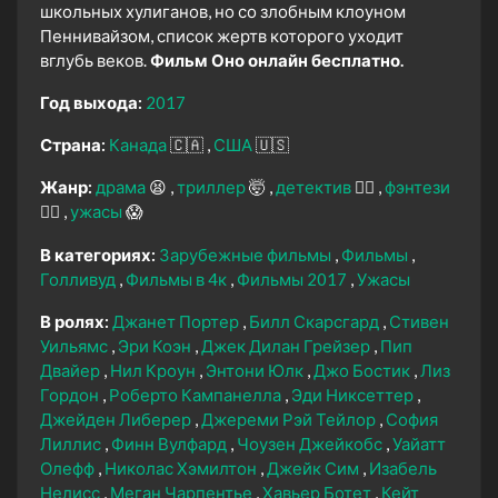
школьных хулиганов, но со злобным клоуном
Пеннивайзом, список жертв которого уходит
вглубь веков.
Фильм Оно онлайн бесплатно.
Год выхода:
2017
Страна:
Канада
🇨🇦
США
🇺🇸
Жанр:
драма
😫
триллер
🤯
детектив
🕵️‍♂️
фэнтези
🧝‍♂️
ужасы
😱
В категориях:
Зарубежные фильмы
Фильмы
Голливуд
Фильмы в 4к
Фильмы 2017
Ужасы
В ролях:
Джанет Портер
Билл Скарсгард
Стивен
Уильямс
Эри Коэн
Джек Дилан Грейзер
Пип
Двайер
Нил Кроун
Энтони Юлк
Джо Бостик
Лиз
Гордон
Роберто Кампанелла
Эди Никсеттер
Джейден Либерер
Джереми Рэй Тейлор
София
Лиллис
Финн Вулфард
Чоузен Джейкобс
Уайатт
Олефф
Николас Хэмилтон
Джейк Сим
Изабель
Нелисс
Меган Чарпентье
Хавьер Ботет
Кейт