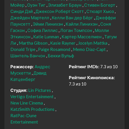
Мойер
Оуэн Тиг
Элизабет Браун
Стивен Богерт
Синди Дэй
Джексон Роберт Скотт
Стюарт Хьюз
Джейден Мартелл
Келли Ван дер Бёрг
Джеффри
Паунсетт
Эйми Линихэн
Кайли Линихэн
Соня
Гаскон
Софиа Лиллис
Логан Томпсон
Молли
Эткинсон
Katie Lunman
Картер Масселмен
Татум
Ли
Martha Gibson
Kasie Rayner
Jocelyn Mattka
Donald Tripe
Paige Rosamond
Memo Díaz-Capt
Шантель Ванчон
Бекки Вульф
Режиссер:
Андрес
Рейтинг IMDb:
7.3 из 10
Мускетти
Дэвид
Рейтинг Кинопоиска:
Катценберг
7.3 из 10
Студия:
Lin Pictures
Vertigo Entertainment
New Line Cinema
KatzSmith Productions
RatPac-Dune
Entertainment