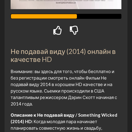
Не подавай виду (2014) онлайн в
качестве HD
Внимание: вы здесь для того, чтобы бесплатно и
без регистрации смотреть онлайн Фильм Не
подавай виду 2014 в хорошем HD качестве и на
русском языке. Сьемки происходили в США
талантливым режиссером Дэрин Скотт начиная с
2014 года.
Описание к Не подавай виду / Something Wicked
(2014) HD:
Когда молодая пара начинает
планировать совместную жизнь и свадьбу,