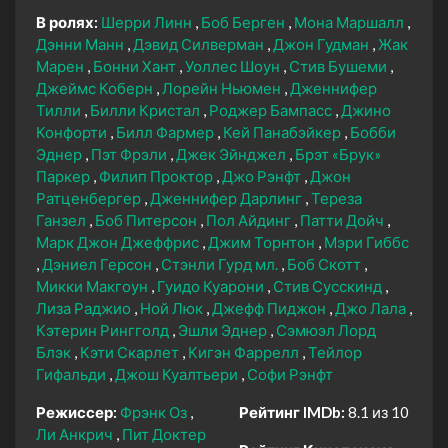
В ролях:
Шерри Линн
Боб Берген
Мона Маршалл
Дэнни Манн
Дэвид Силверман
Джон Гудман
Жак
Марен
Бонни Хант
Уоллес Шоун
Стив Бушеми
Джеймс Коберн
Лорейн Ньюмен
Дженнифер
Тилли
Билли Кристал
Роджер Бампасс
Джино
Конфорти
Билл Фармер
Кей Панабэйкер
Бобби
Эднер
Пэт Фрэли
Джек Эйнджел
Брэт «Брук»
Паркер
Филип Проктор
Джо Рэнфт
Джон
Ратценбергер
Дженнифер Дарлинг
Тереза
Ганзел
Боб Питерсон
Пол Айдинг
Патти Дойч
Марк Джон Джеффрис
Джим Торнтон
Мэри Гиббс
Дэниел Герсон
Стэнли Гурд мл.
Боб Скотт
Микки Макгоун
Гуидо Куарони
Стив Сусскинд
Лиза Раджио
Ной Люк
Джефф Пиджон
Джо Лала
Кэтерин Рингголд
Эшли Эднер
Сэмюэл Лорд
Блэк
Кэти Скарлет
Кигэн Фаррелл
Тейлор
Гифальди
Джош Куалтьери
Софи Рэнфт
Режиссер:
Фрэнк Оз
Рейтинг IMDb:
8.1 из 10
Ли Анкрич
Пит Доктер