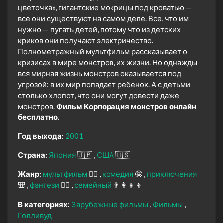
цветочка», гигантские мокрицы под кроватью —
все они существуют на самом деле. Все, что им
нужно — пугать детей, потому что из детских
криков они получают электричество.
Полнометражный мультфильм рассказывает о
кризисах в мире монстров, их жизни. Но однажды
вся мирная жизнь монстров оказывается под
угрозой: в их мир попадает ребенок. А с детьми
столько хлопот, что они могут довести даже
монстров.
Фильм Корпорация монстров онлайн
бесплатно.
Год выхода:
2001
Страна:
Япония
🇯🇵
США
🇺🇸
Жанр:
мультфильм
🧚‍♀️
комедия
🤪
приключения
🎒
фэнтези
🧝‍♂️
семейный
👨‍👩‍👧‍👦
В категориях:
Зарубежные фильмы
Фильмы
Голливуд