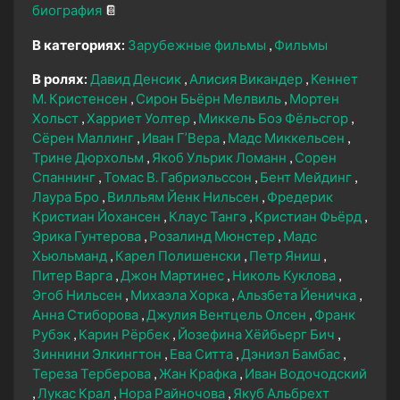
биография
📔
В категориях:
Зарубежные фильмы
Фильмы
В ролях:
Давид Денсик
Алисия Викандер
Кеннет
М. Кристенсен
Сирон Бьёрн Мелвиль
Мортен
Хольст
Харриет Уолтер
Миккель Боэ Фёльсгор
Сёрен Маллинг
Иван Г’Вера
Мадс Миккельсен
Трине Дюрхольм
Якоб Ульрик Ломанн
Сорен
Спаннинг
Томас В. Габриэльссон
Бент Мейдинг
Лаура Бро
Вилльям Йенк Нильсен
Фредерик
Кристиан Йохансен
Клаус Тангэ
Кристиан Фьёрд
Эрика Гунтерова
Розалинд Мюнстер
Мадс
Хьюльманд
Карел Полишенски
Петр Яниш
Питер Варга
Джон Мартинес
Николь Куклова
Эгоб Нильсен
Михаэла Хорка
Альзбета Йеничка
Анна Стиборова
Джулия Вентцель Олсен
Франк
Рубэк
Карин Рёрбек
Йозефина Хёйбьерг Бич
Зиннини Элкингтон
Ева Ситта
Дэниэл Бамбас
Тереза Терберова
Жан Крафка
Иван Водочодский
Лукас Крал
Нора Райночова
Якуб Альбрехт