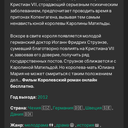
Кристиан VII, страдающий серьезным психическим
заболеванием, предпочитает проводить время в
притонах Копенгагена, вызывая тем самым
ненависть юной королевы Каролины Матильды.
Вскоре в свите короля появляется молодой
германский доктор Иоганн Фридрих Струэнзе,
сумевший благотворно повлиять на Кристиана VII
и, завоевав его доверие, получить ряд
государственных постов. Струэнзе сближается и с
Каролиной Матильдой. Но королева-мать Юлиана
Мария не может смириться с таким положением
дел…
Фильм Королевский роман онлайн
бесплатно.
Год выхода:
2012
Страна:
Чехия
🇨🇿
Германия
🇩🇪
Швеция
🇸🇪
Дания
🇩🇰
Жанр:
мелодрама
👫
драма
😫
история
📖