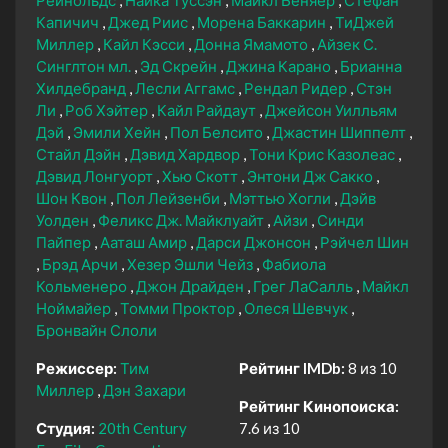
Капичич
Джед Риис
Морена Баккарин
ТиДжей
Миллер
Кайл Кэсси
Донна Ямамото
Айзек С.
Синглтон мл.
Эд Скрейн
Джина Карано
Брианна
Хилдебранд
Лесли Аггамс
Рендал Ридер
Стэн
Ли
Роб Хэйтер
Кайл Райдаут
Джейсон Уилльям
Дэй
Эмили Хейн
Пол Белсито
Джастин Шиппелт
Стайл Дэйн
Дэвид Хардвор
Тони Крис Казолеас
Дэвид Лонгуорт
Хью Скотт
Энтони Дж Сакко
Шон Квон
Пол Лейзенби
Мэттью Хогли
Дэйв
Уолден
Феликс Дж. Майклуайт
Айзи
Синди
Пайпер
Ааташ Амир
Дарси Джонсон
Рэйчел Шин
Брэд Арчи
Хезер Эшли Чейз
Фабиола
Кольменеро
Джон Драйден
Грег ЛаСалль
Майкл
Ноймайер
Томми Проктор
Олеся Шевчук
Бронвайн Слоли
Режиссер:
Тим
Рейтинг IMDb:
8 из 10
Миллер
Дэн Захари
Рейтинг Кинопоиска:
Студия:
20th Century
7.6 из 10