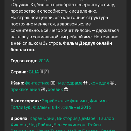
«Оружие X», Уилсон приобрёл невероятную силу,
проворство и способность к исцелению.
Но страшной ценой: его клеточная структура
постоянно меняется, а здравомыслие
сомнительно. Всё, чего хочет Уилсон, — держаться
на плаву в социальной выгребной яме. Но течение
в ней слишком быстрое.
Фильм Дэдпул онлайн
бесплатно.
Год выхода:
2016
Страна:
США
🇺🇸
Жанр:
фантастика
🧙‍♀️
мелодрама
👫
комедия
🤪
приключения
🎒
боевик
😎
В категориях:
Зарубежные фильмы
Фильмы
Голливуд
Фильмы в 4к
Фильмы 2016
В ролях:
Каран Сони
Виктория ДеМаре
Тэйлор
Хиксон
Чад Райли
Бен Уилкинсон
Райан
Рейнольдс
Наика Туссэн
Майкл Беняер
Стефан