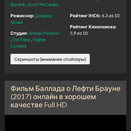
Burdick
Scott McCauley
Режиссер:
Джаред
Рейтинг IMDb:
6.3 из 10
Моше
Рейтинг Кинопоиска:
Студия:
Armian Pictures
5.9 из 10
Om Films
Higher
Content
Скриншоты (внимание спойлеры)
Фильм Баллада о Лефти Брауне
(2017) онлайн в хорошем
качестве Full HD