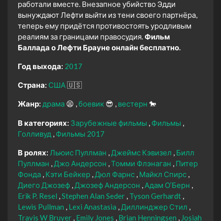
работали вместе. Внезапное убийство Эдди
вынуждают Лефти выйти из тени своего партнёра,
теперь ему придётся противостоять уродливым
реалиям за границами правосудия.
Фильм
Баллада о Лефти Брауне онлайн бесплатно.
Год выхода:
2017
Страна:
США
🇺🇸
Жанр:
драма
😫
боевик
😎
вестерн
🐎
В категориях:
Зарубежные фильмы
Фильмы
Голливуд
Фильмы 2017
В ролях:
Льюис Пуллман
Джеймс Кэвизел
Билл
Пуллман
Джо Андерсон
Томми Флэнаган
Питер
Фонда
Кэти Бейкер
Дюл Фарнс
Майкл Спирс
Диего Джозеф
Джозеф Андерсон
Адам О’Берн
Erik P. Resel
Stephen Alan Seder
Tyson Gerhardt
Lewis Pullman
Lexi Anastasia
Диллинджер Стил
Travis W Bruyer
Emily Jones
Brian Henningsen
Josiah