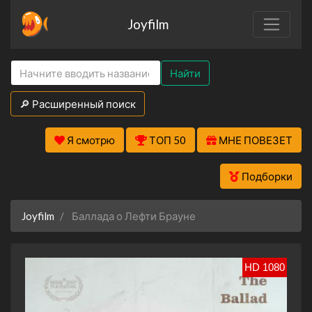
Joyfilm
Найти
🔎 Расширенный поиск
Я смотрю
ТОП 50
МНЕ ПОВЕЗЕТ
Подборки
Joyfilm
Баллада о Лефти Брауне
HD 1080