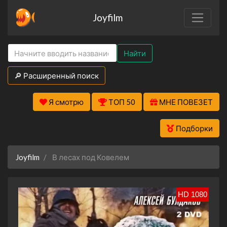
Joyfilm
Найти
🔎 Расширенный поиск
Я смотрю
ТОП 50
МНЕ ПОВЕЗЕТ
Подборки
Joyfilm
В лесах под Ковелем
HD 1080