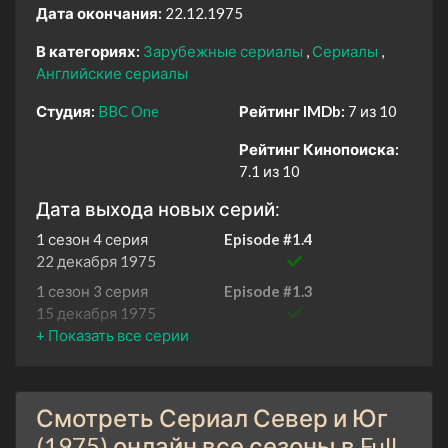
Дата окончания:
22.12.1975
В категориях:
Зарубежные сериалы
Сериалы
Английские сериалы
Студия:
BBC One
Рейтинг IMDb:
7 из 10
Рейтинг Кинопоиска:
7.1 из 10
Дата выхода новых серий:
1 сезон 4 серия
Episode #1.4
22 декабря 1975
1 сезон 3 серия
Episode #1.3
15 декабря 1975
1 сезон 2 серия
Episode #1.2
8 декабря 1975
1 сезон 1 серия
Episode #1.1
Смотреть Сериал Север и Юг
1 декабря 1975
(1975) онлайн все сезоны в Full