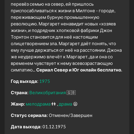
перевёз семью на север, ей пришлось
приспосабливаться к жизни в Милтоне - городе,
переживающем бурную промышленную
революцию. Маргарет ненавидит новых «хозяев
жизни», и подрядчик хлопковой фабрики Джон
Торнтон становится для неё настоящим
олицетворением зла. Маргарет даёт понять, что
ему лучше держаться от неё на расстоянии. Джона
же неудержимо влечёт к Маргарет, да и она со
временем чувствует к нему всевозрастающую
симпатию...
Сериал Север и Юг онлайн бесплатно.
Год выхода:
1975
Страна:
Великобритания
🇬🇧
Жанр:
мелодрама
👫
драма
😫
Статус сериала:
Отменен/Завершен
Дата выхода:
01.12.1975