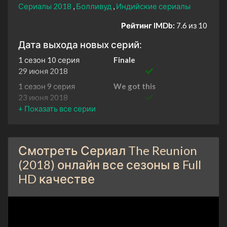
Сериалы 2018
Болливуд
Индийские сериалы
Рейтинг IMDb:
7.6 из 10
Дата выхода новых серий:
1 сезон 10 серия
Finale
29 июня 2018
1 сезон 9 серия
We got this
23 июня 2018
1 сезон 8 серия
Talk to me
16 июня 2018
1 сезон 7 серия
Dont Panic
Смотреть Сериал The Reunion
9 июня 2018
(2018) онлайн все сезоны в Full
1 сезон 6 серия
This changes everything
HD качестве
2 июня 2018
1 сезон 5 серия
Lets start a fire
26 мая 2018
1 сезон 4 серия
The Flashbacks Begin