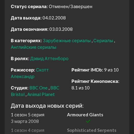
Статус сериала:
Отменен/Завершен
Дата выхода:
04.02.2008
Дата окончания:
03.03.2008
В категориях:
Зарубежные сериалы
Сериалы
Английские сериалы
В ролях:
Дэвид Аттенборо
Режиссер:
Скотт
Рейтинг IMDb:
9 из 10
Александр
Рейтинг Кинопоиска:
Студия:
BBC One
BBC
8.1 из 10
Bristol
Animal Planet
Дата выхода новых серий:
1 сезон 5 серия
Armoured Giants
3 марта 2008
1 сезон 4 серия
Sophisticated Serpents