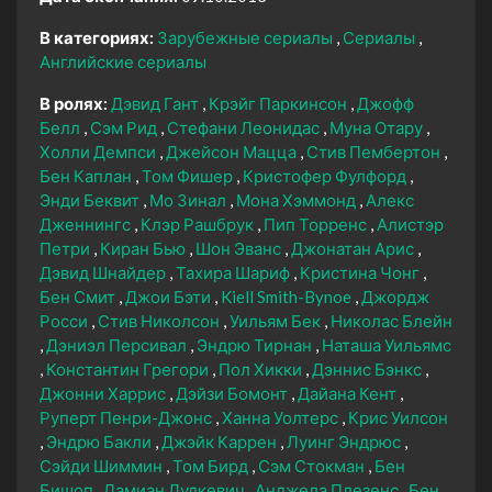
В категориях:
Зарубежные сериалы
Сериалы
Английские сериалы
В ролях:
Дэвид Гант
Крэйг Паркинсон
Джофф
Белл
Сэм Рид
Стефани Леонидас
Муна Отару
Холли Демпси
Джейсон Мацца
Стив Пембертон
Бен Каплан
Том Фишер
Кристофер Фулфорд
Энди Беквит
Мо Зинал
Мона Хэммонд
Алекс
Дженнингс
Клэр Рашбрук
Пип Торренс
Алистэр
Петри
Киран Бью
Шон Эванс
Джонатан Арис
Дэвид Шнайдер
Тахира Шариф
Кристина Чонг
Бен Смит
Джои Бэти
Kiell Smith-Bynoe
Джордж
Росси
Стив Николсон
Уильям Бек
Николас Блейн
Дэниэл Персивал
Эндрю Тирнан
Наташа Уильямс
Константин Грегори
Пол Хикки
Дэннис Бэнкс
Джонни Харрис
Дэйзи Бомонт
Дайана Кент
Руперт Пенри-Джонс
Ханна Уолтерс
Крис Уилсон
Эндрю Бакли
Джэйк Каррен
Луинг Эндрюс
Сэйди Шиммин
Том Бирд
Сэм Стокман
Бен
Бишоп
Дамиан Дудкевич
Анджела Плезенс
Бен