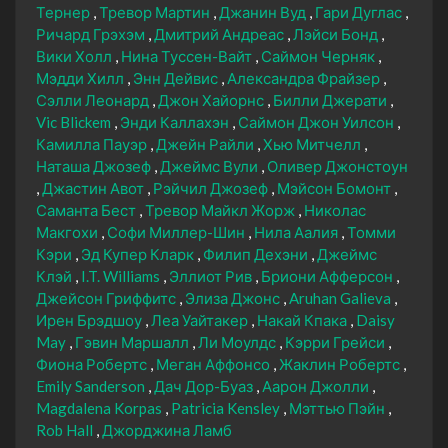
Тернер
Тревор Мартин
Джанин Вуд
Гари Дуглас
Ричард Грэхэм
Дмитрий Андреас
Лэйси Бонд
Вики Холл
Нина Туссен-Вайт
Саймон Черняк
Мэдди Хилл
Энн Дейвис
Александра Фрайзер
Сэлли Леонард
Джон Хайорнс
Билли Джерати
Vic Blickem
Энди Каллахэн
Саймон Джон Уилсон
Камилла Пауэр
Джейн Райли
Хью Митчелл
Наташа Джозеф
Джеймс Вули
Оливер Джонстоун
Джастин Авот
Рэйчил Джозеф
Мэйсон Бомонт
Саманта Бест
Тревор Майкл Жорж
Николас
Макгохи
Софи Миллер-Шин
Нила Аалия
Томми
Кэри
Эд Купер Кларк
Филип Дехэни
Джеймс
Клэй
I.T. Williams
Эллиот Рив
Бриони Афферсон
Джейсон Гриффитс
Элиза Джонс
Aruhan Galieva
Ирен Брэдшоу
Леа Уайтакер
Накай Кпака
Daisy
May
Гэвин Маршалл
Ли Моулдс
Кэрри Грейси
Фиона Робертс
Меган Аффонсо
Жаклин Робертс
Emily Sanderson
Дач Дор-Буаз
Аарон Джолли
Magdalena Korpas
Patricia Kensley
Мэттью Пэйн
Rob Hall
Джорджина Ламб