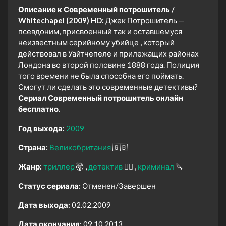
Описание к Современный потрошитель /
Whitechapel (2009) HD:
Джек Потрошитель —
псевдоним, присвоенный так и оставшемуся
неизвестным серийному убийце , который
действовал в Уайтчепеле и прилежащих районах
Лондона во второй половине 1888 года. Полиция
того времени не была способна его поймать.
Смогут ли сделать это современные детективы?
Сериал Современный потрошитель онлайн
бесплатно.
Год выхода:
2009
Страна:
Великобритания
🇬🇧
Жанр:
триллер
🤯
детектив
🕵️‍♂️
криминал
🔪
Статус сериала:
Отменен/Завершен
Дата выхода:
02.02.2009
Дата окончания:
09.10.2013