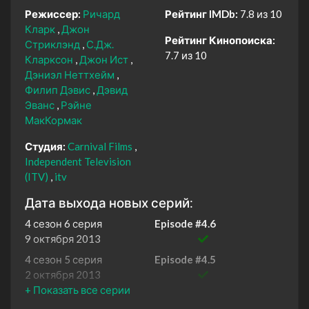
Режиссер:
Ричард
Рейтинг IMDb:
7.8 из 10
Кларк
Джон
Рейтинг Кинопоиска:
Стриклэнд
С.Дж.
7.7 из 10
Кларксон
Джон Ист
Дэниэл Неттхейм
Филип Дэвис
Дэвид
Эванс
Рэйне
МакКормак
Студия:
Carnival Films
Independent Television
(ITV)
itv
Дата выхода новых серий:
4 сезон 6 серия
Episode #4.6
9 октября 2013
4 сезон 5 серия
Episode #4.5
2 октября 2013
4 сезон 4 серия
Episode #4.4