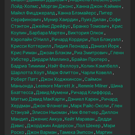
Лойд-Холмс
Морган Джонс
Ханна Джон-Кэймен
Майкл Фицджералд
Ханна Блэмайерс
Питер
Серафинович
Мунир Хаирдин
Луиз Дилан
Софи
Стэнтон
Джеймс Дрейфус
Бранко Томович
Крис
Коулин
Барбара Мартен
Виктория Олкок
Кэролайн О’Нилл
Ричард Кордери
Пол Блэкуэлл
Крисси Коттерилл
Лидия Леонард
Дэниэл Йорк
Крис Риман
Джоан Блэкэм
Риа Змитрович
Гленн
Уэбстер
Дирдри Маллинз
Брайан Протеро
Бадриа Тимими
Нэйт Феллоуз
Колин Кэмпбелл
Шарлотта Хоуп
Марк Флиттон
Чарли Ковелл
Роберт Патт
Джон Ходжкинсон
Саймон
Маньонда
Leemore Marrett Jr.
Remmie Milner
Шина
Бхаттесса
Дэвид Мумени
Ричард Клиффорд
Мэттью Дэвид МакКарти
Дэниел Карен
Ричард
Хердман
Джон Флэнеган
Марк Райс-Оксли
Глен
Стэнуэй
Элисон Ньюман
Ник Флетчер
Диллон
Мандип
Дженис Аккуа
Кейт Мараван
Дедди
Дэвис
Джорджин Андерсон
Пол Шекер
Мэри
Роско
Джон Варман
Тамека Эмпсон
Мартин