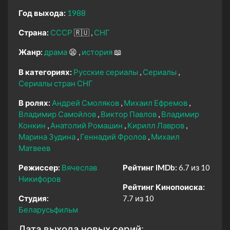
Год выхода:
1988
Страна:
СССР
🇷🇺
СНГ
Жанр:
драма
😫
история
📖
В категориях:
Русские сериалы
Сериалы
Сериалы стран СНГ
В ролях:
Андрей Смоляков
Михаил Ефремов
Владимир Самойлов
Виктор Павлов
Владимир
Конкин
Анатолий Ромашин
Кирилл Лавров
Марина Зудина
Геннадий Фролов
Михаил
Матвеев
Режиссер:
Вячеслав
Рейтинг IMDb:
6.7 из 10
Никифоров
Рейтинг Кинопоиска:
Студия:
7.7 из 10
Беларусьфильм
Дата выхода новых серий: