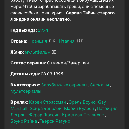
работу и как-то приспособится в окружающем их
мире. Чтобы зарабатывать гроши, они с помощью
своей собаки ловят крыс...
Сериал Тайны старого
Лондона онлайн бесплатно.
Год выхода:
1994
Страна:
Франция
🇫🇷
Италия
🇮🇹
Жанр:
мультфильм
🧚‍♀️
Статус сериала:
Отменен/Завершен
Дата выхода:
08.03.1995
В категориях:
Зарубежные сериалы
Сериалы
Мультсериалы
В ролях:
Карен Страссман
Орель Бруно
Gay
Marshall
Заира Бенбаби
Марин Буарон
Патриция
Легран
Жерар Люссин
Кристиан Пеллисье
Бруно Рэйна
Тьерри Рагуно