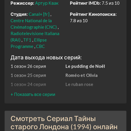
Режиссер:
Артур Квак
Рейтинг IMDb:
7.5 из 10
Студия:
Canal+ [fr]
Рейтинг Кинопоиска:
Centre National de la
7.8 из 10
Cinématographie (CNC)
Radiotelevisione Italiana
(RAI)
TF1
Ellipse
Programme
CBC
Дата выхода новых серий:
1 сезон 26 серия
Le pudding de Noël
1 сезон 25 серия
Roméo et Olivia
1 сезон 24 серия
Le ruban rose
1 сезон 23 серия
De l'autre côté du
brouillard
1 сезон 22 серия
Guili guili
Смотреть Сериал Тайны
1 сезон 21 серия
Les cygnes de la Tamise
старого Лондона (1994) онлайн
1 сезон 20 серия
Le merle de Falstaff